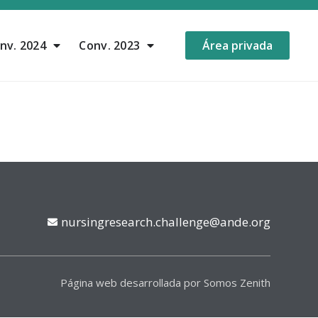
nv. 2024
Conv. 2023
Área privada
nursingresearch.challenge@ande.org
Página web desarrollada por Somos Zenith