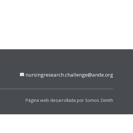
nursingresearch.challenge@ande.org
Página web desarrollada por Somos Zenith