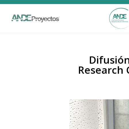
Difusió
Research C