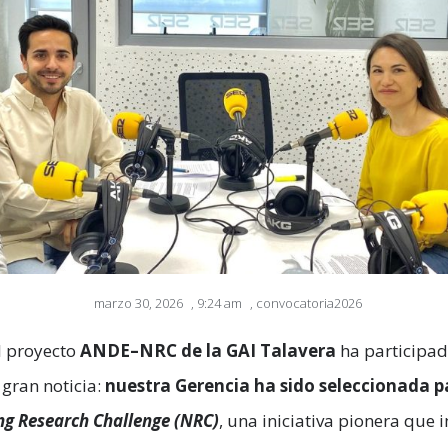
marzo 30, 2026
,
9:24 am
,
convocatoria2026
l proyecto
ANDE–NRC de la GAI Talavera
ha participa
gran noticia:
nuestra Gerencia ha sido seleccionada p
ng Research Challenge (NRC)
, una iniciativa pionera que 