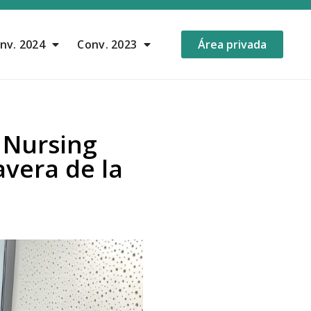
nv. 2024
Conv. 2023
Área privada
 Nursing
avera de la