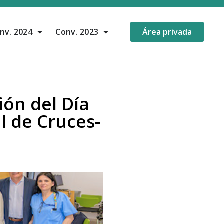
nv. 2024
Conv. 2023
Área privada
ión del Día
l de Cruces-