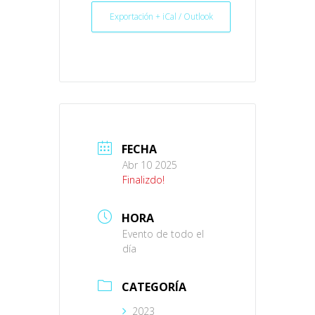
Exportación + iCal / Outlook
FECHA
Abr 10 2025
Finalizdo!
HORA
Evento de todo el
día
CATEGORÍA
2023