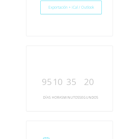
Exportación + iCal / Outlook
95
10
35
20
DÍAS
HORAS
MINUTOS
SEGUNDOS