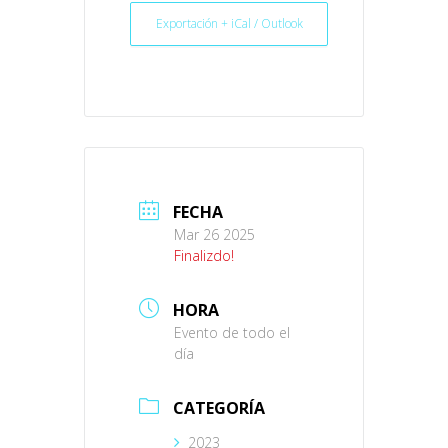
Exportación + iCal / Outlook
FECHA
Mar 26 2025
Finalizdo!
HORA
Evento de todo el
día
CATEGORÍA
2023